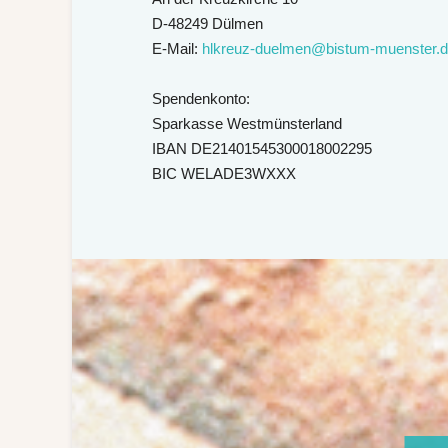
D-48249 Dülmen
E-Mail:
hlkreuz-duelmen@bistum-muenster.
Spendenkonto:
Sparkasse Westmünsterland
IBAN DE21401545300018002295
BIC WELADE3WXXX
„Vi
„Was
i