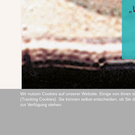
wäre 
Den
und
jen
wir 
Wir nutzen Cookies auf unserer Website. Einige von ihnen s
(Tracking Cookies). Sie können selbst entscheiden, ob Sie d
zur Verfügung stehen.
Impressum
|
Datenschutzerklärung